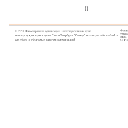
0
Фонарн
© 2010 Некоммерческая организация Благотворительный фонд
телефо
помощи нуждающимся детям Санкт-Петербурга "Солнце" использует сайт sunfond.ru
email
для сбора не облагаемых налогом пожертвований
ОГРН 