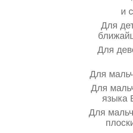
и с
Для дет
ближайш
Для дев
Для мальч
Для маль
языка 
Для мальч
плоск