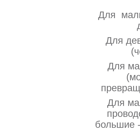
Для маль
Для де
(
Для ма
(м
превращ
Для ма
провод
большие -