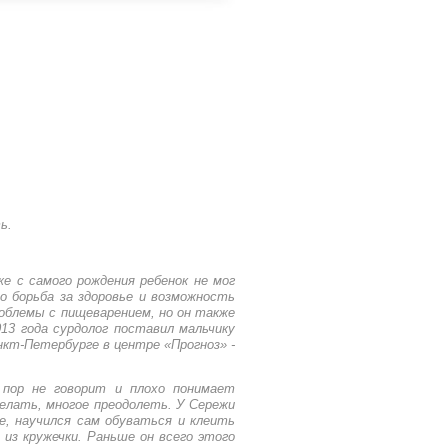
ь.
же с самого рождения ребенок не мог
о борьба за здоровье и возможность
облемы с пищеварением, но он также
13 года сурдолог поставил мальчику
нкт-Петербурге в центре «Прогноз» -
 пор не говорит и плохо понимает
делать, многое преодолеть. У Сережи
е, научился сам обуваться и клеить
 из кружечки. Раньше он всего этого