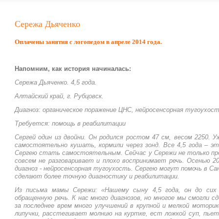
Сережа Дьяченко
Оплачены занятия с логопедом в апреле 2014 года.
Напомним, как история начиналась:
Сережа Дьяченко. 4,5 года.
Алтайский край, г. Рубцовск.
Диагноз: органическое поражение ЦНС, нейросенсорная тугоухост
Требуется: помощь в реабилитации
Сергей один из двойни. Он родился ростом 47 см, весом 2250. У
самостоятельно кушать, кормили через зонд. Все 4,5 года – эт
Сергею стать самостоятельным. Сейчас у Сережи не только пр
совсем не разговаривает и плохо воспринимает речь. Осенью 20
диагноз - нейросенсорная тугоухость. Сергею могут помочь в Са
сделают более точную диагностику и реабилитации.
Из письма мамы Сережи: «Нашему сыну 4,5 года, он до сих
обращенную речь. К нас много диагнозов, но многое мы смогли с
за последнее врем много улучшений в крупной и мелкой моторик
липучки, расстегивает молнию на куртке, ест ложкой суп, пьет