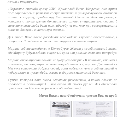
лечат и оперируют.
«Огромное спасибо врачу УЗИ Кривцовой Елене Игоревне, она приня
договаривалась с разными специалистами и ультразвуковой диагност
попали к хирургу, профессору Караваевой Светлане Александровне, 
которых с точки зрения большинства других специалистов, спасти 
замечательные люди дали нам надежду на то, что при своевременном и
шанс на долгую и счастливую жизнь».
Для этого Вике после рождения необходимо глубокое обследование,
операция. Рождение малышки планируется в начале марта.
Марина сейчас находится в Петербурге. Живет у своей пожилой тети
где Марину будут ждать в нужный срок или раньше, если это потребуе
Марина очень просит помочь ее будущей дочери: «Я понимаю, что нам
и лечение, что операция может потребоваться сразу же. Для нашей с
Мы уже встречали добрых людей, и мы надеемся, что и сейчас нашей
небезразлична чужая беда, жизнь и здоровье маленькой девочки».
Сумма, которая пока снова неточная (неизвестно, в каком объеме п
проведет в реанимации) – это около 50 тысяч рублей для обследова
сразу - около 160 тысяч (включая обследование).
Мама Вики и наш Фонд очень просим Вас, не прой