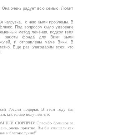
. Она очень радует всю семью. Любит
ая нагрузка, с нею были проблемы.
В
ефлюкс. Под вопросом было удвоение
ременный метод лечения, подкол геля
ке работы фонда д
ля Вики были
рублей, и отправлены маме Вики. В
атно.
Еще раз б
лагодарим всех, кто
ы.
сей России подарки. В этом году мы
м, как только получила его:
ОГРОМНЫЙ СЮРПРИЗ! Спасибо большое за
чень, очень приятно. Вы бы слышали как
вам и благополучия!"