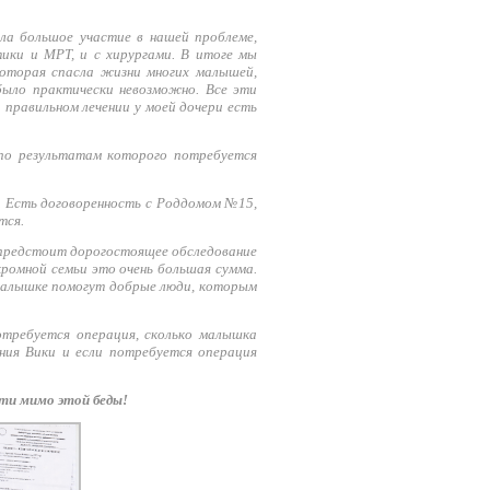
ла большое участие в нашей проблеме,
ики и МРТ, и с хирургами. В итоге мы
которая спасла жизни многих малышей,
было практически невозможно. Все эти
 правильном лечении у моей дочери есть
 по результатам которого потребуется
. Есть договоренность с Роддомом №15,
тся.
 предстоит дорогостоящее обследование
кромной семьи это очень большая сумма.
 малышке помогут добрые люди, которым
отребуется операция, сколько малышка
ния Вики и если потребуется операция
ти мимо этой беды!