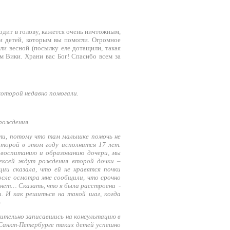
ходит в голову, кажется очень ничтожным,
и детей, которым вы помогли. Огромное
ли весной (посылку еле дотащили, такая
ем Вики. Храни вас Бог! Спасибо всем за
оторой недавно помогали.
 рождения.
ти, потому что там малышке помочь не
торой в этом году исполнится 17 лет.
 воспитанию и образованию дочери, мы
лексей ждут рождения второй дочки –
ии сказала, что ей не нравятся почки
осле осмотра мне сообщили, что срочно
 нет… Сказать, что я была расстроена -
. И как решиться на такой шаг, когда
»
рительно записавшись на консультацию в
 Санкт-Петербурге таких детей успешно