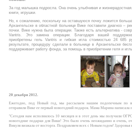
За год малышка подросла. Она очень улыбчивая и жизнерадостная
книги, игрушки.
Но, к сожалению, поскольку на оставшуюся почку ложится больш
Архангельске в областной больнице Вике поставили диагноз – р
почки.
Вике нужна была операции. Также есть альтернатива - сов
Vantris. Это замена операции. Благодаря вашей поддерж
приобретены
гель Vantris и гибкая игла стоимостью 24 685 
результате, п
роцедуру сделали в больнице в Архангельске беспл
поддерживает работу фонда, за помощь в приобретении геля и игл
20 декабря 2012.
Ежегодно, под Новый год, мы рассылаем нашим подопечным по в
отправили Вике ее первый новогодний подарок. Мама Марина написала на
"Сегодня нам исполнилось 10 месяцев и в этот день мы получили 
новогодние подарки для Вики! Это было очень неожиданно и очень, о
Викуля визжала от восторга. Поздравляем всех с Новым годом! Здоровья 