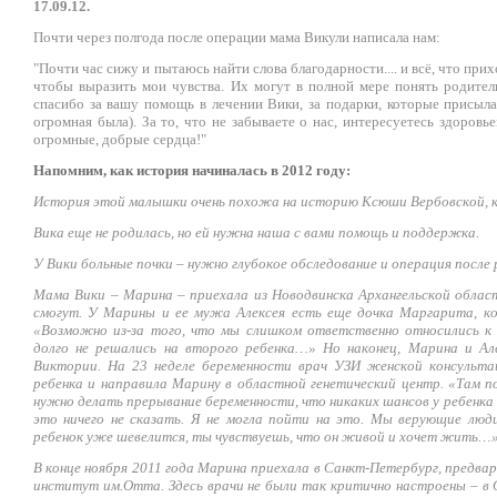
17.09.12.
Почти через полгода после операции мама Викули написала нам:
"Почти час сижу и пытаюсь найти слова благодарности.... и всё, что при
чтобы выразить мои чувства. Их могут в полной мере понять родител
спасибо за вашу помощь в лечении Вики, за подарки, которые присыла
огромная была). За то, что не забываете о нас, интересуетесь здоровь
огромные, добрые сердца!"
Напомним, как история начиналась в 2012 году:
История этой малышки очень похожа на историю Ксюши Вербовской, к
Вика еще не родилась, но ей нужна наша с вами помощь и поддержка.
У Вики больные почки – нужно глубокое обследование и операция после
Мама Вики – Марина – приехала из Новодвинска Архангельской облас
смогут. У Марины и ее мужа Алексея есть еще дочка Маргарита, ко
«Возможно из-за того, что мы слишком ответственно относились к
долго не решались на второго ребенка…» Но наконец, Марина и А
Виктории. На 23 неделе беременности врач УЗИ женской консультац
ребенка и направила Марину в областной генетический центр. «Там п
нужно делать прерывание беременности, что никаких шансов у ребенка
это ничего не сказать. Я не могла пойти на это. Мы верующие люди
ребенок уже шевелится, ты чувствуешь, что он живой и хочет жить…
В конце ноября 2011 года Марина приехала в Санкт-Петербург, предва
институт им.Отта. Здесь врачи не были так критично настроены – в