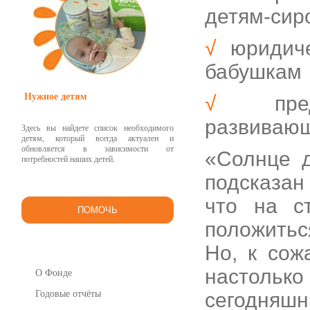
детям-сир
√
юридиче
бабушкам
Нужное детям
√
предос
развивающ
Здесь вы найдете список необходимого
детям, который всегда актуален и
обновляется в зависимости от
«Солнце д
потребностей наших детей.
подсказа
что на с
ПОМОЧЬ
положитьс
Но, к сож
настольк
О Фонде
Годовые отчёты
сегодняшн