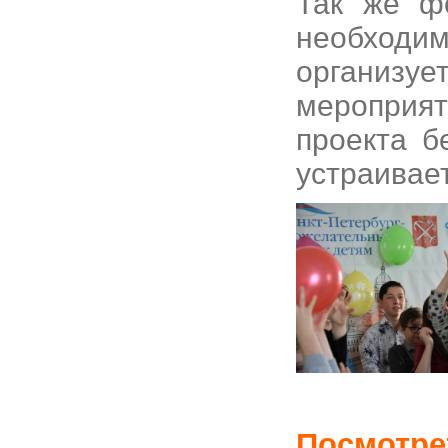
Так же ф
необход
органи
мероприя
проекта б
устраивае
Посмотре