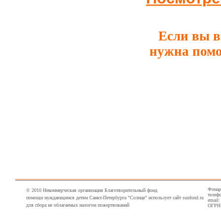
Если вы в
нужна помо
Фонарн
© 2010 Некоммерческая организация Благотворительный фонд
телефо
помощи нуждающимся детям Санкт-Петербурга "Солнце" использует сайт sunfond.ru
email
для сбора не облагаемых налогом пожертвований
ОГРН 